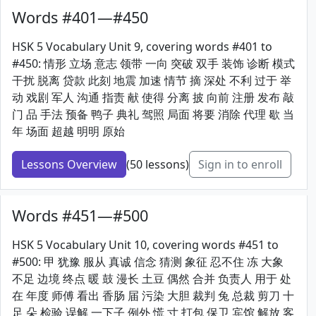
Words #401—#450
HSK 5 Vocabulary Unit 9, covering words #401 to
#450: 情形 立场 意志 领带 一向 突破 双手 装饰 诊断 模式
干扰 脱离 贷款 此刻 地震 加速 情节 摘 深处 不利 过于 举
动 戏剧 军人 沟通 指责 献 使得 分离 披 向前 注册 发布 敲
门 品 手法 预备 鸭子 典礼 驾照 局面 将要 消除 代理 歇 当
年 场面 超越 明明 原始
Lessons Overview
(50 lessons)
Sign in to enroll
Words #451—#500
HSK 5 Vocabulary Unit 10, covering words #451 to
#500: 甲 犹豫 服从 真诚 信念 猜测 象征 忍不住 冻 大象
不足 边境 终点 暖 鼓 漫长 土豆 偶然 合并 负责人 用于 处
在 年度 师傅 看出 香肠 届 污染 大胆 裁判 兔 总裁 剪刀 十
足 朵 检验 误解 一下子 例外 慌 寸 打包 保卫 宾馆 解放 客