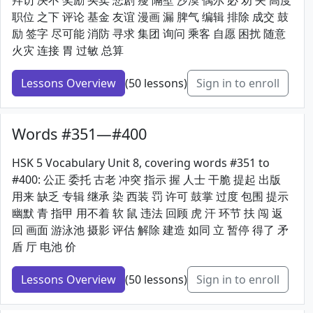
拜访 决不 奖励 买卖 悲剧 瘦 隔壁 沙漠 偶尔 必 劝 夹 高度
职位 之下 评论 基金 友谊 漫画 漏 脾气 编辑 排除 成交 鼓
励 签字 尽可能 消防 寻求 集团 询问 乘客 自愿 困扰 随意
火灾 连接 胃 过敏 总算
Lessons Overview
(50 lessons)
Sign in to enroll
Words #351—#400
HSK 5 Vocabulary Unit 8, covering words #351 to
#400: 公正 委托 古老 冲突 指示 握 人士 干脆 提起 出版
用来 缺乏 专辑 继承 染 西装 罚 许可 鼓掌 过度 包围 提示
幽默 青 指甲 用不着 软 鼠 违法 回顾 虎 汗 环节 扶 闯 返
回 画面 游泳池 摄影 评估 解除 建造 如同 立 暂停 得了 矛
盾 厅 电池 价
Lessons Overview
(50 lessons)
Sign in to enroll