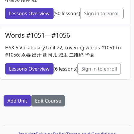
Lessons Overview
(50 lessons)
Sign in to enroll
Words #1051—#1056
HSK 5 Vocabulary Unit 22, covering words #1051 to
#1056: 杀毒 出汗 胡同儿 城里 二维码 华语
Lessons Overview
(6 lessons)
Sign in to enroll
Add Unit
Edit Course