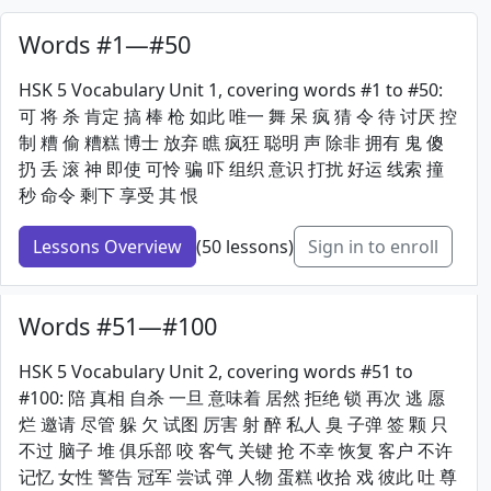
Words #1—#50
HSK 5 Vocabulary Unit 1, covering words #1 to #50:
可 将 杀 肯定 搞 棒 枪 如此 唯一 舞 呆 疯 猜 令 待 讨厌 控
制 糟 偷 糟糕 博士 放弃 瞧 疯狂 聪明 声 除非 拥有 鬼 傻
扔 丢 滚 神 即使 可怜 骗 吓 组织 意识 打扰 好运 线索 撞
秒 命令 剩下 享受 其 恨
Lessons Overview
(50 lessons)
Sign in to enroll
Words #51—#100
HSK 5 Vocabulary Unit 2, covering words #51 to
#100: 陪 真相 自杀 一旦 意味着 居然 拒绝 锁 再次 逃 愿
烂 邀请 尽管 躲 欠 试图 厉害 射 醉 私人 臭 子弹 签 颗 只
不过 脑子 堆 俱乐部 咬 客气 关键 抢 不幸 恢复 客户 不许
记忆 女性 警告 冠军 尝试 弹 人物 蛋糕 收拾 戏 彼此 吐 尊