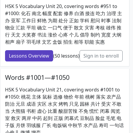
HSK 5 Vocabulary Unit 20, covering words #951 to
#1000: 化石 南北 幅度 配套 修养 白酒 接连 吃力 治理 主
办 亚军 工作日 鲜艳 为期 处分 正如 学科 慰问 时事 法制
物业 汇款 平坦 确立 一口气 便于 散文 灾害 考核 雄伟 推
行 天文 大奖赛 书法 涨价 心疼 个儿 倡导 制约 宽度 大纲
相声 扇子 羽毛球 文艺 盒饭 招生 相等 职能 实惠
Lessons Overview
(50 lessons)
Sign in to enroll
Words #1001—#1050
HSK 5 Vocabulary Unit 21, covering words #1001 to
#1050: 桃花 主体 鼠标 选修 物价 年前 桃树 落实 农产品
防治 元旦 成语 灾区 水灾 烤鸭 只见 园林 共计 受灾 不敢
当 大熊猫 书柜 虚心 比重 酸甜苦辣 不免 慌忙 闭幕 阅览
室 救灾 两岸 中药 起到 正版 闭幕式 豆制品 脸盆 毛笔 电
子版 月饼 羽绒服 厂长 电饭锅 中秋节 水产品 寿司 一句话
小偷儿 微博 增产