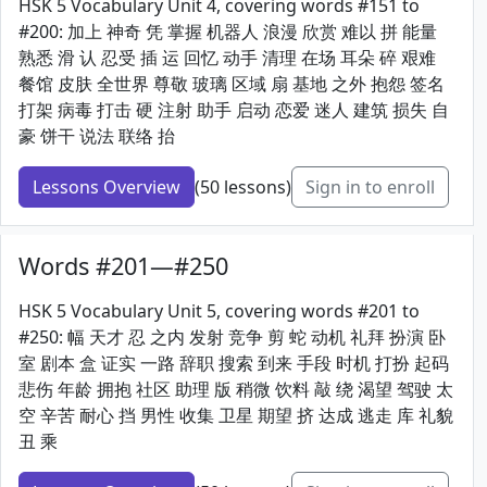
HSK 5 Vocabulary Unit 4, covering words #151 to
#200: 加上 神奇 凭 掌握 机器人 浪漫 欣赏 难以 拼 能量
熟悉 滑 认 忍受 插 运 回忆 动手 清理 在场 耳朵 碎 艰难
餐馆 皮肤 全世界 尊敬 玻璃 区域 扇 基地 之外 抱怨 签名
打架 病毒 打击 硬 注射 助手 启动 恋爱 迷人 建筑 损失 自
豪 饼干 说法 联络 抬
Lessons Overview
(50 lessons)
Sign in to enroll
Words #201—#250
HSK 5 Vocabulary Unit 5, covering words #201 to
#250: 幅 天才 忍 之内 发射 竞争 剪 蛇 动机 礼拜 扮演 卧
室 剧本 盒 证实 一路 辞职 搜索 到来 手段 时机 打扮 起码
悲伤 年龄 拥抱 社区 助理 版 稍微 饮料 敲 绕 渴望 驾驶 太
空 辛苦 耐心 挡 男性 收集 卫星 期望 挤 达成 逃走 库 礼貌
丑 乘