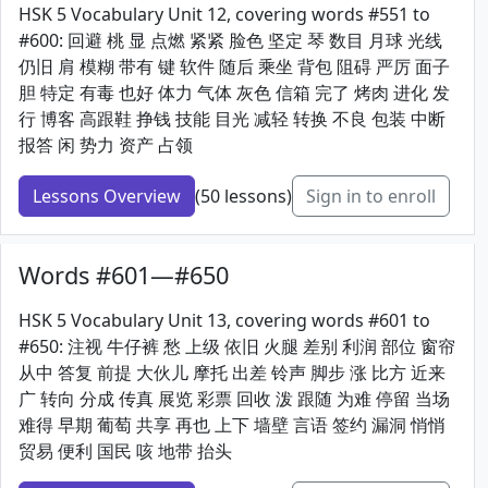
HSK 5 Vocabulary Unit 12, covering words #551 to
#600: 回避 桃 显 点燃 紧紧 脸色 坚定 琴 数目 月球 光线
仍旧 肩 模糊 带有 键 软件 随后 乘坐 背包 阻碍 严厉 面子
胆 特定 有毒 也好 体力 气体 灰色 信箱 完了 烤肉 进化 发
行 博客 高跟鞋 挣钱 技能 目光 减轻 转换 不良 包装 中断
报答 闲 势力 资产 占领
Lessons Overview
(50 lessons)
Sign in to enroll
Words #601—#650
HSK 5 Vocabulary Unit 13, covering words #601 to
#650: 注视 牛仔裤 愁 上级 依旧 火腿 差别 利润 部位 窗帘
从中 答复 前提 大伙儿 摩托 出差 铃声 脚步 涨 比方 近来
广 转向 分成 传真 展览 彩票 回收 泼 跟随 为难 停留 当场
难得 早期 葡萄 共享 再也 上下 墙壁 言语 签约 漏洞 悄悄
贸易 便利 国民 咳 地带 抬头