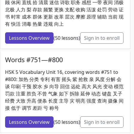
顾 休闲 直线 拾 清晨 迷信 诗歌 职务 感想 一带 夜间 消极
北极 人力 梨 存款 频繁 更换 支配 收购 活泼 处罚 劳动 证
书 时常 成本 群体 更新 改革 层次 摩擦 原理 辅助 当前 现
有 快活 消毒 热量 违规 向上
Lessons Overview
(50 lessons)
Sign in to enroll
Words #751—#800
HSK 5 Vocabulary Unit 16, covering words #751 to
#800: 加热 分类 专利 有害 摇头 紫 抢救 泉 风度 分解 会
谈 印刷 干预 胶水 乡 向导 回信 远处 高大 风光 变动 模范
罚款 注重 胜负 不曾 气象 如下 拆除 延伸 动态 键盘 叉子
经费 大致 升高 便条 长度 主导 灾 明亮 强度 查询 摄像 间
接 低于 调节 差距 亏 称号
Lessons Overview
(50 lessons)
Sign in to enroll