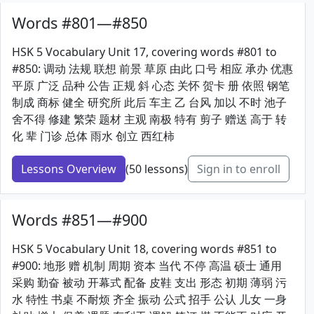
Words #801—#850
HSK 5 Vocabulary Unit 17, covering words #801 to
#850: 调动 法规 联想 前景 草原 由此 口号 相应 承办 优惠
平原 广泛 品种 公告 正规 斜 心态 关怀 贺卡 册 依照 钢笔
制成 商标 健全 研究所 此后 车主 乙 台风 加以 不时 池子
舍不得 修建 繁荣 题材 主观 南极 特有 剪子 赠送 高于 转
化 辈 门诊 总体 雨水 创立 西红柿
Lessons Overview
(50 lessons)
Sign in to enroll
Words #851—#900
HSK 5 Vocabulary Unit 18, covering words #851 to
#900: 地形 赠 机制 周期 资本 当代 不停 高温 硕士 通用
采购 勤奋 被动 开幕式 配备 皮鞋 支出 形态 初期 薄弱 污
水 特性 书桌 不耐烦 齐全 振动 公式 招手 公认 儿女 一身