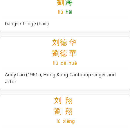
劉
海
liú
hǎi
bangs / fringe (hair)
刘
德
华
劉
德
華
liú
dé
huá
Andy Lau (1961-), Hong Kong Cantopop singer and
actor
刘
翔
劉
翔
liú
xiáng