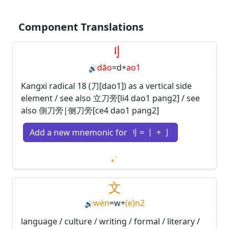
Component Translations
刂
dāo
=
d
+
ao1
🔊
Kangxi radical 18 (刀[dao1]) as a vertical side
element / see also 立刀旁[li4 dao1 pang2] / see
also 側刀旁|侧刀旁[ce4 dao1 pang2]
Add a new mnemonic for 刂 = 丨 + 亅
Loading mnemonics…
文
wén
=
w
+
(e)n2
🔊
language / culture / writing / formal / literary /