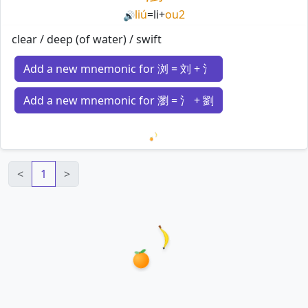
liú
=
li
+
ou2
🔊
clear / deep (of water) / swift
Add a new mnemonic for 浏 = 刘 + 氵
Add a new mnemonic for 瀏 = 氵 + 劉
Loading mnemonics…
<
1
>