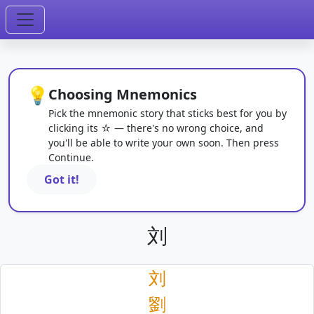
💡
Choosing Mnemonics
Pick the mnemonic story that sticks best for you by
clicking its ☆ — there's no wrong choice, and
you'll be able to write your own soon. Then press
Continue.
Got it!
刘
刘
劉