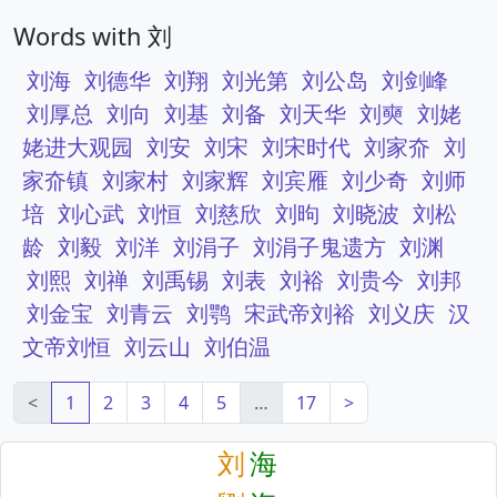
Words with 刘
刘海
刘德华
刘翔
刘光第
刘公岛
刘剑峰
刘厚总
刘向
刘基
刘备
刘天华
刘奭
刘姥
姥进大观园
刘安
刘宋
刘宋时代
刘家夼
刘
家夼镇
刘家村
刘家辉
刘宾雁
刘少奇
刘师
培
刘心武
刘恒
刘慈欣
刘昫
刘晓波
刘松
龄
刘毅
刘洋
刘涓子
刘涓子鬼遗方
刘渊
刘熙
刘禅
刘禹锡
刘表
刘裕
刘贵今
刘邦
刘金宝
刘青云
刘鹗
宋武帝刘裕
刘义庆
汉
文帝刘恒
刘云山
刘伯温
<
1
2
3
4
5
…
17
>
刘
海