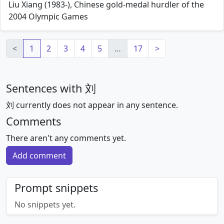
Liu Xiang (1983-), Chinese gold-medal hurdler of the
2004 Olympic Games
<
1
2
3
4
5
…
17
>
Sentences with 刘
刘 currently does not appear in any sentence.
Comments
There aren't any comments yet.
Add comment
Prompt snippets
No snippets yet.