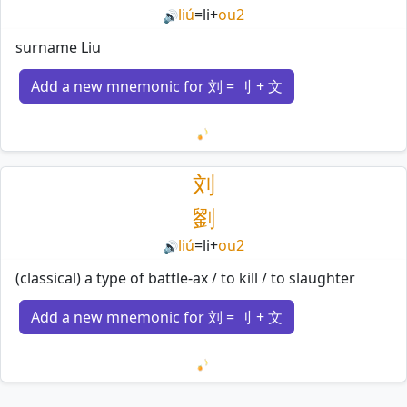
liú
=
li
+
ou2
🔊
surname Liu
Add a new mnemonic for 刘 = 刂 + 文
Loading mnemonics…
刘
劉
liú
=
li
+
ou2
🔊
(classical) a type of battle-ax / to kill / to slaughter
Add a new mnemonic for 刘 = 刂 + 文
Loading mnemonics…