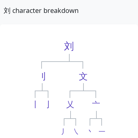
刘 character breakdown
刘
刂
文
丨
亅
乂
亠
丿
㇏
丶
一