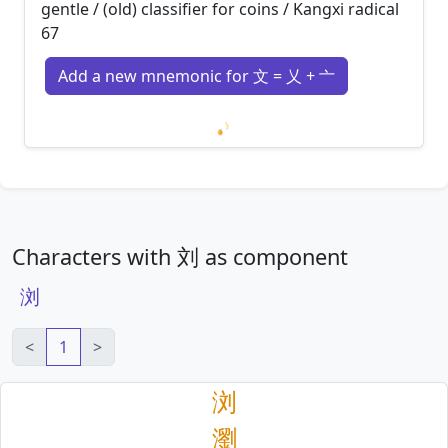
gentle / (old) classifier for coins / Kangxi radical
67
Add a new mnemonic for 文 = 乂 + 亠
Loading mnemonics…
Characters with 刘 as component
浏
<
1
>
浏
瀏